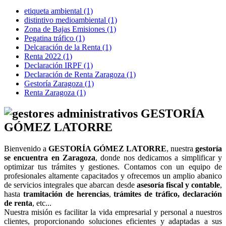
etiqueta ambiental
(1)
distintivo medioambiental
(1)
Zona de Bajas Emisiones
(1)
Pegatina tráfico
(1)
Delcaración de la Renta
(1)
Renta 2022
(1)
Declaración IRPF
(1)
Declaración de Renta Zaragoza
(1)
Gestoría Zaragoza
(1)
Renta Zaragoza
(1)
GESTORÍA
GÓMEZ LATORRE
Bienvenido a
GESTORÍA GÓMEZ LATORRE
, nuestra
gestoría
se encuentra en Zaragoza
, donde nos dedicamos a simplificar y
optimizar tus trámites y gestiones. Contamos con un equipo de
profesionales altamente capacitados y ofrecemos un amplio abanico
de servicios integrales que abarcan desde
asesoría fiscal y contable
,
hasta
tramitación de
herencias
,
trámites de tráfico, declaración
de renta
, etc...
Nuestra misión es facilitar la vida empresarial y personal a nuestros
clientes, proporcionando soluciones eficientes y adaptadas a sus